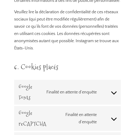
certaines informations à des fins de publicité personnalisée.
Veuillez lire la déclaration de confidentialité de ces réseaux
sociaux (qui peut être modifiée régulièrement) afin de
savoir ce qu’ils font de vos données (personnelles) traitées
en utilisant ces cookies. Les données récupérées sont
anonymisées autant que possible. Instagram se trouve aux
États-Unis.
6. Cookies placés
Google
Finalité en attente d’enquête
Consent
Fonts
to
service
Google
Finalité en attente
google-
Consent
d’enquête
reCAPTCHA
fonts
to