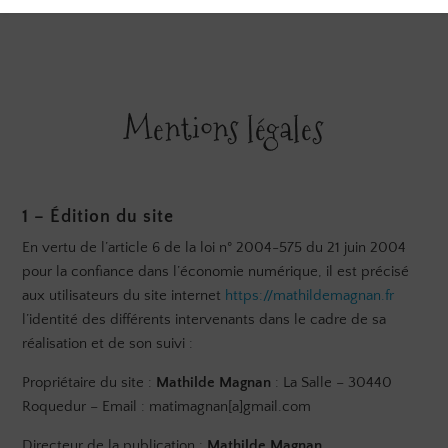
Mentions légales
1 – Édition du site
En vertu de l’article 6 de la loi n° 2004-575 du 21 juin 2004
pour la confiance dans l’économie numérique, il est précisé
aux utilisateurs du site internet
https://mathildemagnan.fr
l’identité des différents intervenants dans le cadre de sa
réalisation et de son suivi :
Propriétaire du site :
Mathilde Magnan
: La Salle – 30440
Roquedur – Email : matimagnan[a]gmail.com
Directeur de la publication :
Mathilde Magnan